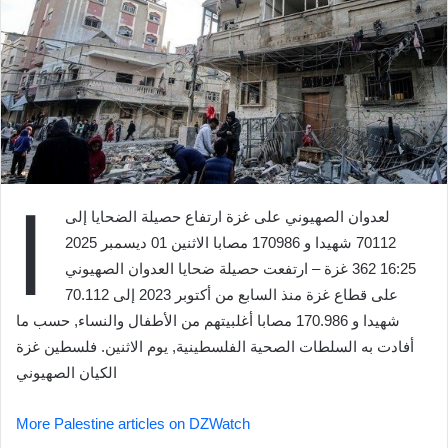
ا
لعدوان الصهيوني على غزة ارتفاع حصيلة الضحايا إلى
70112 شهيدا و 170986 مصابا الاثنين 01 ديسمبر 2025
16:25 362 غزة – ارتفعت حصيلة ضحايا العدوان الصهيوني
على قطاع غزة منذ السابع من أكتوبر 2023 إلى 70.112
شهيدا و 170.986 مصابا أغلبيتهم من الأطفال والنساء, حسب ما
أفادت به السلطات الصحية الفلسطينية, يوم الاثنين. فلسطين غزة
الكيان الصهيوني
More Palestine articles on DZWatch