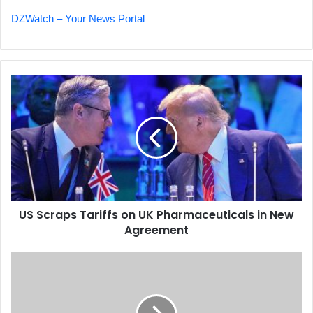
DZWatch – Your News Portal
US
Scraps
Tariffs
on
UK
Pharmaceuticals
in
New
Agreement
US Scraps Tariffs on UK Pharmaceuticals in New
Agreement
Wage
and
Pension
Hikes