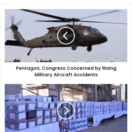
Pentagon,
Congress
Concerned
by
Rising
Military
Aircraft
Accidents
Pentagon, Congress Concerned by Rising
Military Aircraft Accidents
Massive
Drug
Destruction:
Over
13
Tons
of
Cannabis