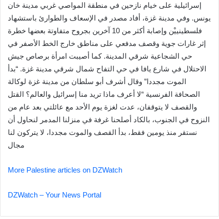
إسرائيلية على خيام نازحين في منطقة المواصي غربي مدينة خان
يونس. وفي مدينة غزة، أفاد مصدر في الإسعاف والطوارئ باستشهاد
فلسطينييْن وإصابة أكثر من 10 آخرين بجروح متفاوتة بعضها خطرة
إثر غارات جوية وقصف مدفعي على مناطق خارج الخط الأصفر في
حي الشجاعية شرقي المدينة. كما أصيبت امرأة برصاص جيش
الاحتلال في شارع يافا في حي التفاح شمال شرقي مدينة غزة. “بدأ
الموت مجددا” وقال أشرف أبو سلطان من مدينة غزة لوكالة
الصحافة الفرنسية “لا أعرف ماذا تريد منا إسرائيل والعالم؟ القتل
والقصف لا يتوقفان، عدت لغزة يوم الأحد مع عائلتي بعد عام من
النزوح في الجنوب، بالكاد أصلحنا غرفة في منزلنا المدمر لنحاول أن
نستقر منذ يومين فقط، بدأ القصف والموت مجددا، لا يتركون لنا
مجال
More Palestine articles on DZWatch
DZWatch – Your News Portal