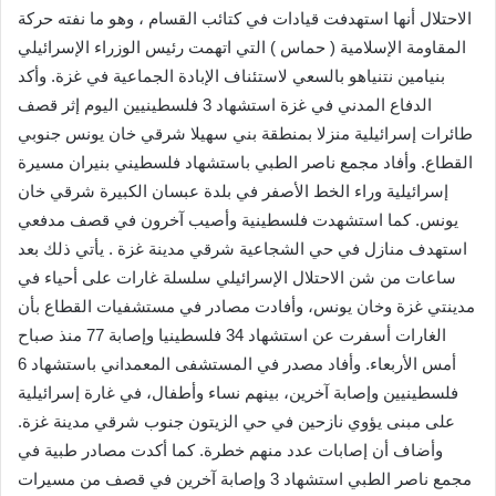
الاحتلال أنها استهدفت قيادات في كتائب القسام ، وهو ما نفته حركة
المقاومة الإسلامية ( حماس ) التي اتهمت رئيس الوزراء الإسرائيلي
بنيامين نتنياهو بالسعي لاستئناف الإبادة الجماعية في غزة. وأكد
الدفاع المدني في غزة استشهاد 3 فلسطينيين اليوم إثر قصف
طائرات إسرائيلية منزلا بمنطقة بني سهيلا شرقي خان يونس جنوبي
القطاع. وأفاد مجمع ناصر الطبي باستشهاد فلسطيني بنيران مسيرة
إسرائيلية وراء الخط الأصفر في بلدة عبسان الكبيرة شرقي خان
يونس. كما استشهدت فلسطينية وأصيب آخرون في قصف مدفعي
استهدف منازل في حي الشجاعية شرقي مدينة غزة . يأتي ذلك بعد
ساعات من شن الاحتلال الإسرائيلي سلسلة غارات على أحياء في
مدينتي غزة وخان يونس، وأفادت مصادر في مستشفيات القطاع بأن
الغارات أسفرت عن استشهاد 34 فلسطينيا وإصابة 77 منذ صباح
أمس الأربعاء. وأفاد مصدر في المستشفى المعمداني باستشهاد 6
فلسطينيين وإصابة آخرين، بينهم نساء وأطفال، في غارة إسرائيلية
على مبنى يؤوي نازحين في حي الزيتون جنوب شرقي مدينة غزة.
وأضاف أن إصابات عدد منهم خطرة. كما أكدت مصادر طبية في
مجمع ناصر الطبي استشهاد 3 وإصابة آخرين في قصف من مسيرات