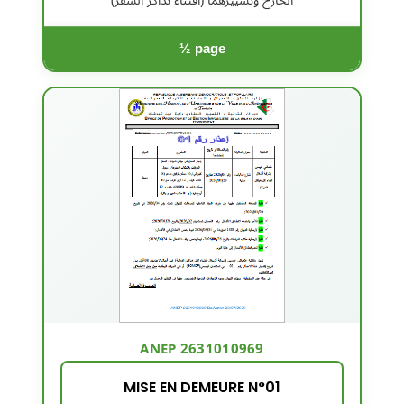
الخارج وتسييرهما (اقتناء تذاكر السفر)
½ page
ANEP 2631010969
MISE EN DEMEURE N°01