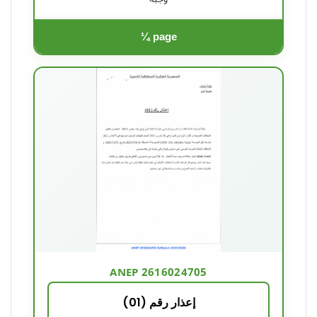
¼ page
ANEP 2616024705
إعذار رقم (01)