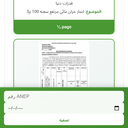
قدرات دنيا
الموضوع:
انجاز خزان مائي مرتفع سعته 100 م3
¼ page
ANEP 2625007158
تصفية