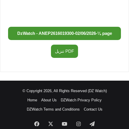
DzWatch - ANEP
2616019300
-
02/06/2026
-
¼ page
تنزيل PDF
© Copyright 2026, All Rights Reserved (DZ Watch)
Home
About Us
DZWatch Privacy Policy
DZWatch Terms and Conditions
Contact Us
Facebook
X
YouTube
Instagram
Telegram