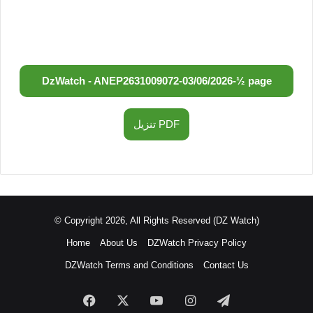
DzWatch - ANEP
2631009072
-
03/06/2026
-
½ page
تنزيل PDF
© Copyright 2026, All Rights Reserved (DZ Watch)
Home
About Us
DZWatch Privacy Policy
DZWatch Terms and Conditions
Contact Us
Facebook
X
YouTube
Instagram
Telegram