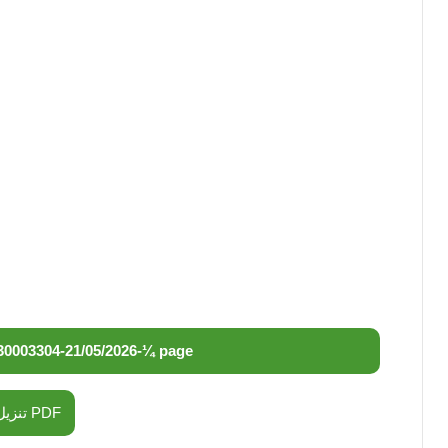
30003304
-
21/05/2026
-
¼ page
تنزيل PDF