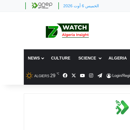
الخميس 6 أوت 2026
NEWS
CULTURE
SCIENCE
ALGERIA
℃
Facebook
X
YouTube
Instagram
Telegram
29
Login/Regi
ALGIERS