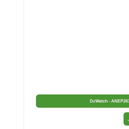
DzWatch - ANEP
26