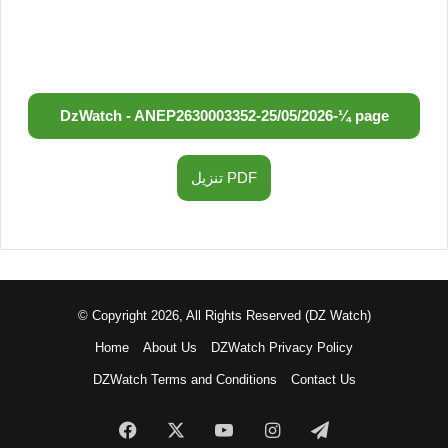
DzWatch - ANEP
2630003352
-
25/05/2026
-
¼ page
تنزيل PDF
© Copyright 2026, All Rights Reserved (DZ Watch)
Home
About Us
DZWatch Privacy Policy
DZWatch Terms and Conditions
Contact Us
Facebook
X
YouTube
Instagram
Telegram