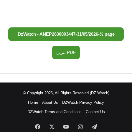
DzWatch - ANEP
2630003447
-
31/05/2026
-
½ page
تنزيل PDF
© Copyright 2026, All Rights Reserved (DZ Watch)
Home
About Us
DZWatch Privacy Policy
DZWatch Terms and Conditions
Contact Us
Facebook
X
YouTube
Instagram
Telegram