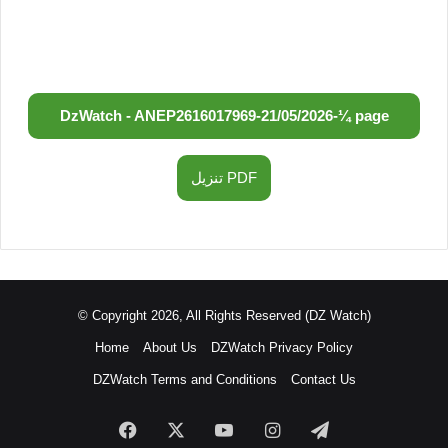
DzWatch - ANEP
2616017969
-
21/05/2026
-
¼ page
تنزيل PDF
© Copyright 2026, All Rights Reserved (DZ Watch)
Home
About Us
DZWatch Privacy Policy
DZWatch Terms and Conditions
Contact Us
Facebook
X
YouTube
Instagram
Telegram