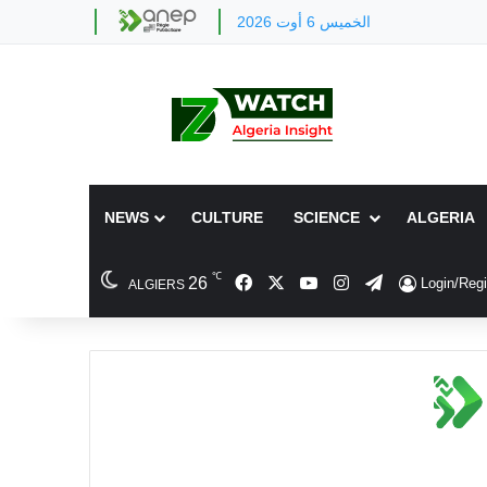
الخميس 6 أوت 2026
NEWS
CULTURE
SCIENCE
ALGERIA
℃
Facebook
X
YouTube
Instagram
Telegram
26
Login/Regi
ALGIERS