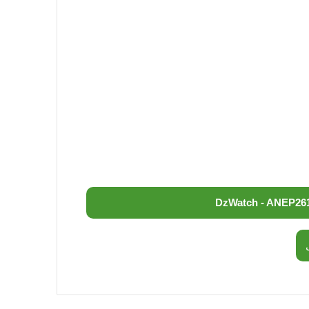
DzWatch - ANEP
26