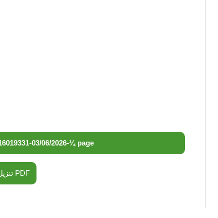
16019331
-
03/06/2026
-
¼ page
تنزيل PDF