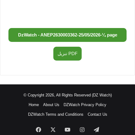
DzWatch - ANEP
2630003362
-
25/05/2026
-
¼ page
تنزيل PDF
© Copyright 2026, All Rights Reserved (DZ Watch)
Home
About Us
DZWatch Privacy Policy
DZWatch Terms and Conditions
Contact Us
Facebook
X
YouTube
Instagram
Telegram