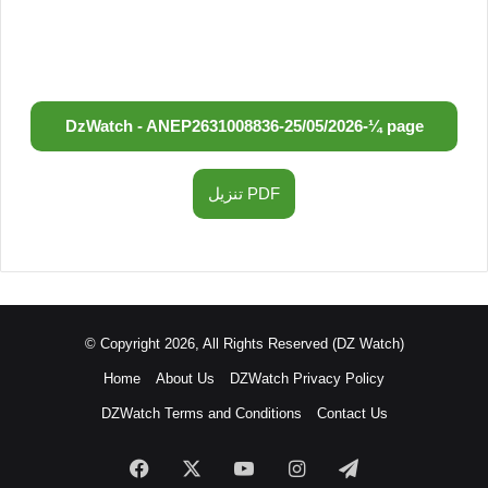
DzWatch - ANEP
2631008836
-
25/05/2026
-
¼ page
تنزيل PDF
© Copyright 2026, All Rights Reserved (DZ Watch)
Home
About Us
DZWatch Privacy Policy
DZWatch Terms and Conditions
Contact Us
Facebook
X
YouTube
Instagram
Telegram