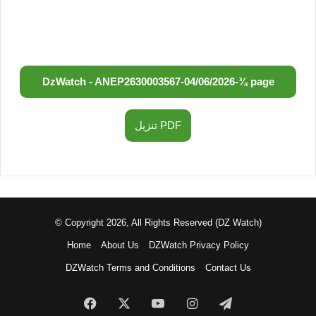
DzWatch - ANEP
2630003567
-
04/06/2026
-
¾ page
تنزيل PDF
© Copyright 2026, All Rights Reserved (DZ Watch)
Home
About Us
DZWatch Privacy Policy
DZWatch Terms and Conditions
Contact Us
Facebook
X
YouTube
Instagram
Telegram