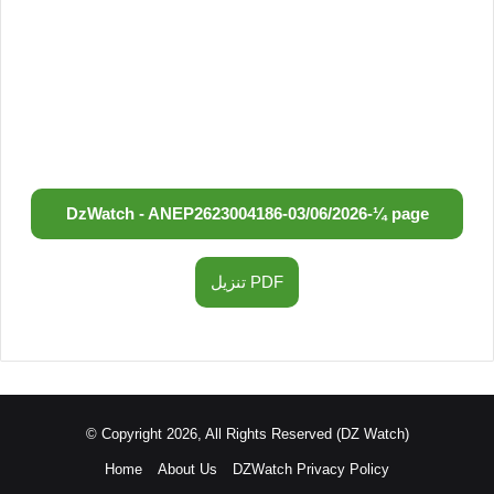
DzWatch - ANEP
2623004186
-
03/06/2026
-
¼ page
تنزيل PDF
© Copyright 2026, All Rights Reserved (DZ Watch)
Home
About Us
DZWatch Privacy Policy