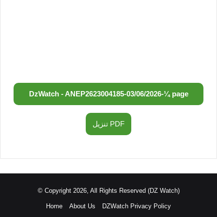
DzWatch - ANEP
2623004185
-
03/06/2026
-
¼ page
تنزيل PDF
© Copyright 2026, All Rights Reserved (DZ Watch)
Home
About Us
DZWatch Privacy Policy