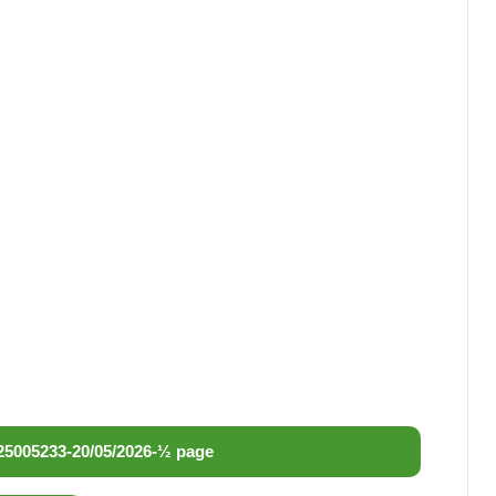
25005233
-
20/05/2026
-
½ page