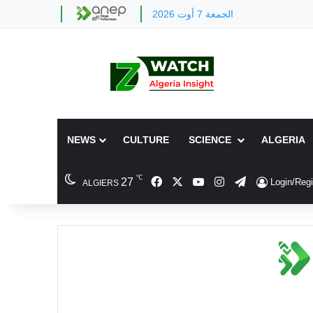
الجمعة 7 أوت 2026
NEWS
CULTURE
SCIENCE
ALGERIA
℃
Facebook
X
YouTube
Instagram
Telegram
27
Login/Regi
ALGIERS