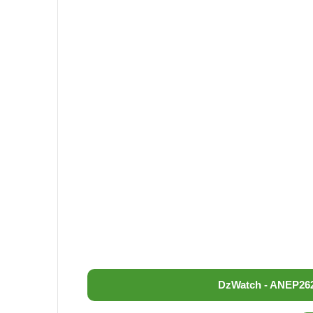
DzWatch - ANEP
26