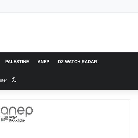
PALESTINE
ANEP
DZ WATCH RADAR
Switch skin
ster