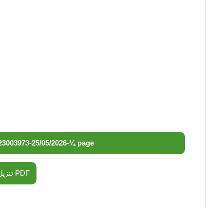
23003973
-
25/05/2026
-
¼ page
تنزيل PDF