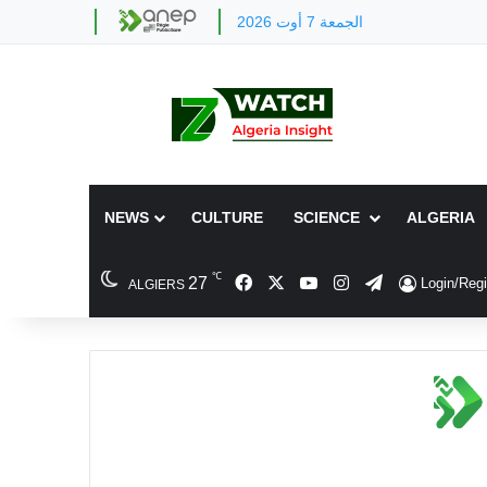
الجمعة 7 أوت 2026
NEWS
CULTURE
SCIENCE
ALGERIA
℃
Facebook
X
YouTube
Instagram
Telegram
27
Login/Regi
ALGIERS