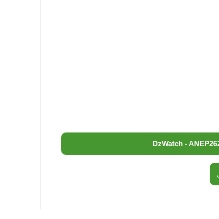
DzWatch - ANEP
26