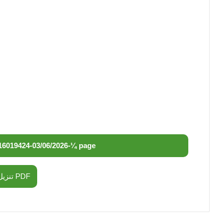
16019424
-
03/06/2026
-
¼ page
تنزيل PDF