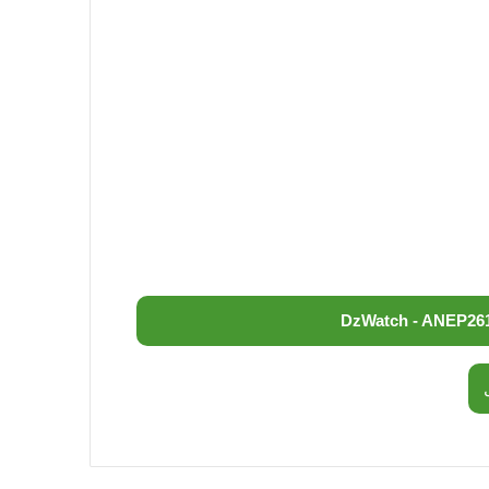
DzWatch - ANEP
26