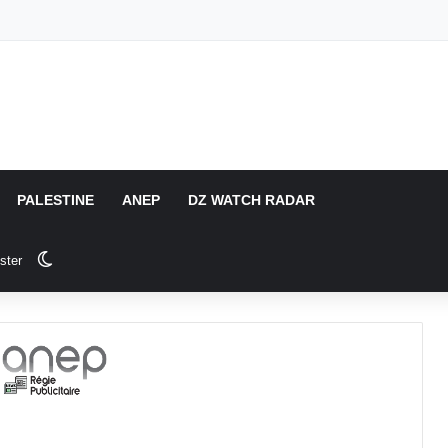
PALESTINE
ANEP
DZ WATCH RADAR
Switch skin
ster