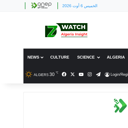
الخميس 6 أوت 2026
NEWS
CULTURE
SCIENCE
ALGERIA
℃
Facebook
X
YouTube
Instagram
Telegram
30
Login/Regi
ALGIERS