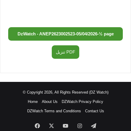
DzWatch - ANEP
2623002523
-
05/04/2026
-
½ page
تنزيل PDF
© Copyright 2026, All Rights Reserved (DZ Watch)
Home
About Us
DZWatch Privacy Policy
DZWatch Terms and Conditions
Contact Us
Facebook
X
YouTube
Instagram
Telegram