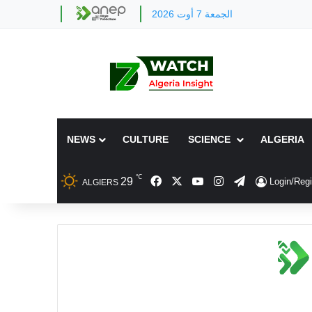
الجمعة 7 أوت 2026
NEWS
CULTURE
SCIENCE
ALGERIA
℃
Facebook
X
YouTube
Instagram
Telegram
29
Login/Regi
ALGIERS