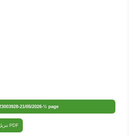
23003928
-
21/05/2026
-
½ page
تنزيل PDF