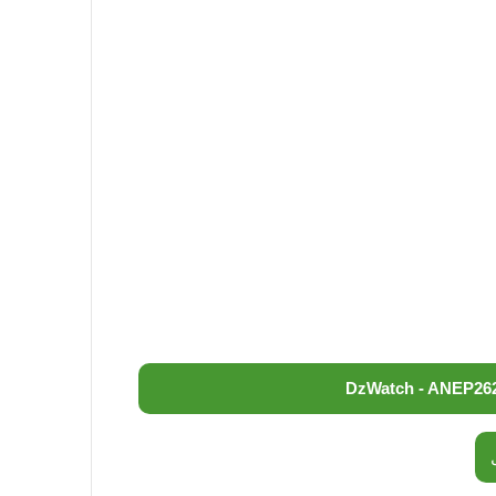
DzWatch - ANEP
26