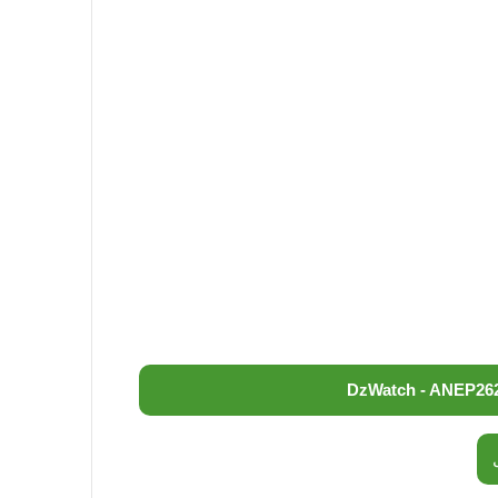
DzWatch - ANEP
26