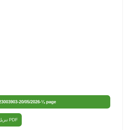
23003903
-
20/05/2026
-
¼ page
تنزيل PDF