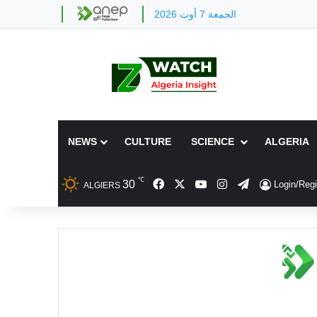
الجمعة 7 أوت 2026
NEWS
CULTURE
SCIENCE
ALGERIA
℃
Facebook
X
YouTube
Instagram
Telegram
30
Login/Regi
ALGIERS