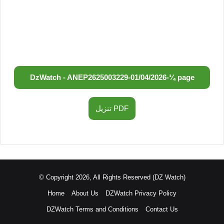
DzWatch - ANEP
2625003229
-
01/04/2026
-
¼ page
تنزيل PDF
© Copyright 2026, All Rights Reserved (DZ Watch)
Home
About Us
DZWatch Privacy Policy
DZWatch Terms and Conditions
Contact Us