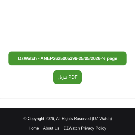
DzWatch - ANEP
2625005396
-
25/05/2026
-
½ page
تنزيل PDF
© Copyright 2026, All Rights Reserved (DZ Watch)
Home
About Us
DZWatch Privacy Policy