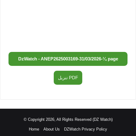
DzWatch - ANEP
2625003169
-
31/03/2026
-
¼ page
تنزيل PDF
© Copyright 2026, All Rights Reserved (DZ Watch)
Home
About Us
DZWatch Privacy Policy