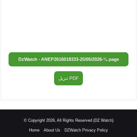
DzWatch - ANEP
2616018333
-
25/05/2026
-
¼ page
تنزيل PDF
© Copyright 2026, All Rights Reserved (DZ Watch)
Home
About Us
DZWatch Privacy Policy