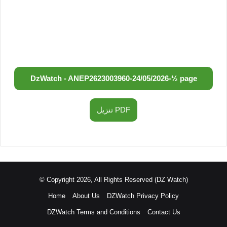
DzWatch - ANEP
2623003960
-
24/05/2026
-
½ page
تنزيل PDF
© Copyright 2026, All Rights Reserved (DZ Watch)
Home
About Us
DZWatch Privacy Policy
DZWatch Terms and Conditions
Contact Us