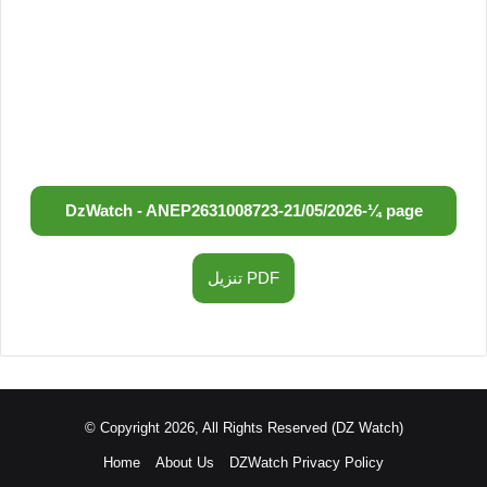
DzWatch - ANEP
2631008723
-
21/05/2026
-
¼ page
تنزيل PDF
© Copyright 2026, All Rights Reserved (DZ Watch)
Home
About Us
DZWatch Privacy Policy