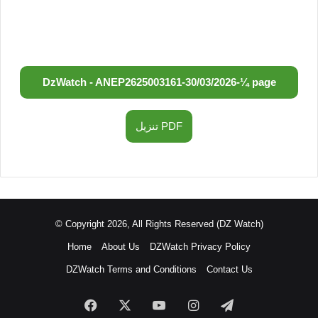
DzWatch - ANEP
2625003161
-
30/03/2026
-
¼ page
تنزيل PDF
© Copyright 2026, All Rights Reserved (DZ Watch)
Home
About Us
DZWatch Privacy Policy
DZWatch Terms and Conditions
Contact Us
Facebook
X
YouTube
Instagram
Telegram